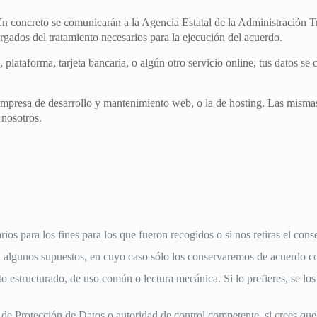
 En concreto se comunicarán a la Agencia Estatal de la Administración Tr
rgados del tratamiento necesarios para la ejecución del acuerdo.
plataforma, tarjeta bancaria, o algún otro servicio online, tus datos se 
mpresa de desarrollo y mantenimiento web, o la de hosting. Las mismas 
 nosotros.
.
arios para los fines para los que fueron recogidos o si nos retiras el con
, en algunos supuestos, en cuyo caso sólo los conservaremos de acuerdo c
mato estructurado, de uso común o lectura mecánica. Si lo prefieres, se 
de Protección de Datos o autoridad de control competente, si crees qu